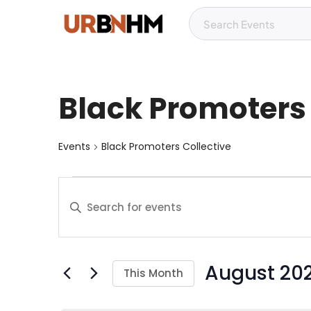
Black Promoters 
Events
Black Promoters Collective
E
E
v
n
t
e
e
August 20
r
n
This Month
K
S
t
e