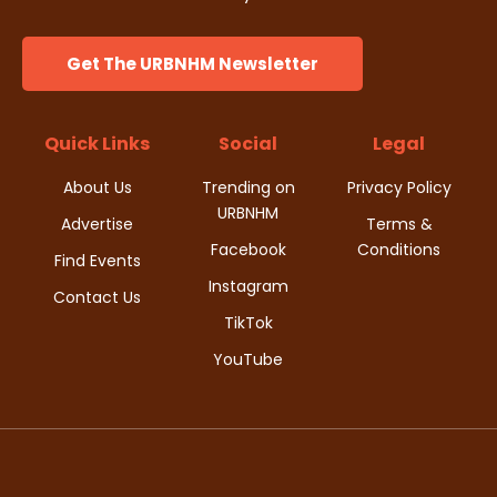
w
s
Get The URBNHM Newsletter
N
Quick Links
Social
Legal
a
About Us
Trending on
Privacy Policy
v
URBNHM
Advertise
Terms &
i
Facebook
Conditions
Find Events
Instagram
g
Contact Us
TikTok
a
YouTube
t
i
o